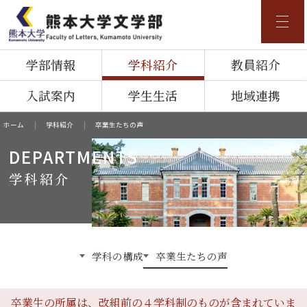
ENGLISH
中文
学部情報
学科紹介
教員紹介
ホーム
入試案内
学生生活
地域連携
訪問者別
ホーム
学科紹介
卒業生たちの声
DEPARTMENTS
高校生の方
地域・一般の方
在学生・卒業生の方
学科紹介
学部情報
学部長挨拶
沿革
改組について
関連施設
学科の構成
卒業生たちの声
広報誌
学科紹介
卒業生の所属は、改組前の４学科制のものが含まれていま