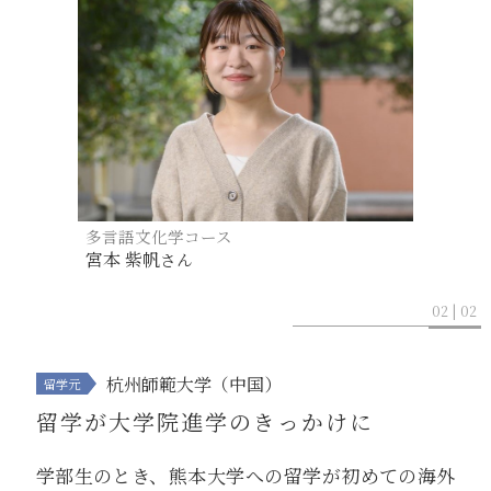
多言語文化学コース
宮本 紫帆
さん
02 | 02
杭州師範大学
（中国）
留学が大学院進学のきっかけに
学部生のとき、熊本大学への留学が初めての海外