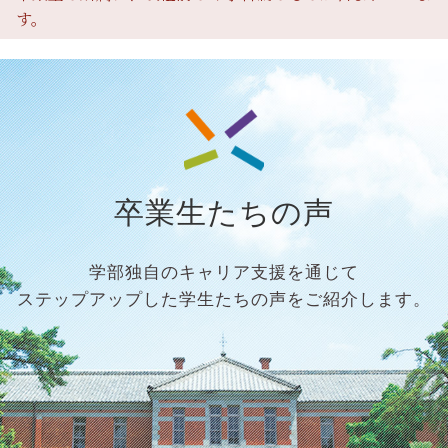
す。
学生生活
資格・免許
進路・キャリア
留学・国際交流
地域連携
高大連携
地域活動
兼業依頼
卒業生たちの声
お知らせ
交通アクセス
お問い合わせ
学部独自のキャリア支援を通じて
文学部の書箱
サイトマップ
ステップアップした学生たちの声を
ご紹介します。
(教員著作紹介)