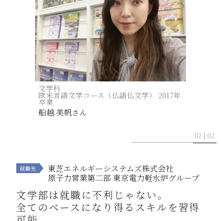
文学科
欧米言語文学コース（仏語仏文学） 2017年
卒業
船越 美帆
さん
02 | 02
東芝エネルギーシステムズ株式会社
原子力営業第二部 東京電力軽水炉グループ
文学部は就職に不利じゃない。
全てのベースになり得るスキルを習得
可能