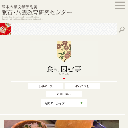
記事の一覧
漱石に因む
八雲に因む