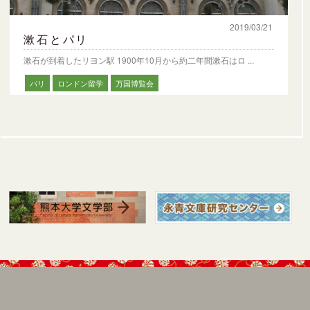
2019/03/21
漱石とパリ
漱石が到着したリヨン駅 1900年10月から約二年間漱石はロ ...
パリ
ロンドン留学
万国博覧会