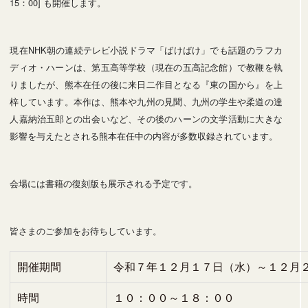
15：00] も開催します。
現在NHK朝の連続テレビ小説ドラマ「ばけばけ」でも話題のラフカ
ディオ・ハーンは、第五高等学校（現在の五高記念館）で教鞭を執
りましたが、熊本在任の後に来日二作目となる『東の国から』を上
梓しています。本作は、熊本や九州の見聞、九州の学生や柔道の達
人嘉納治五郎との出会いなど、その後のハーンの文学活動に大きな
影響を与えたとされる熊本在任中の内容が多数収録されています。
会場には書籍の復刻版も展示される予定です。
皆さまのご参加をお待ちしています。
開催期間
令和７年１２月１７日（水）～１２月
時間
１０：００～１８：００